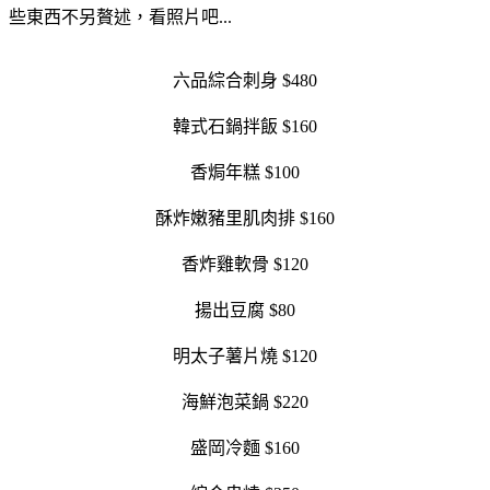
些東西不另贅述，看照片吧...
六品綜合刺身 $480
韓式石鍋拌飯 $160
香焗年糕 $100
酥炸嫩豬里肌肉排 $160
香炸雞軟骨 $120
揚出豆腐 $80
明太子薯片燒 $120
海鮮泡菜鍋 $220
盛岡冷麵 $160