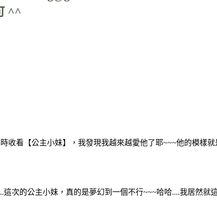
 ^^
看【公主小妹】，我發現我越來越愛他了耶~~~他的模樣就是讓人感
.這次的公主小妹，真的是夢幻到一個不行~~~哈哈....我居然