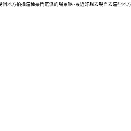
了好幾個地方拍攝這種豪門氣派的場景呢~最近好想去親自去這些