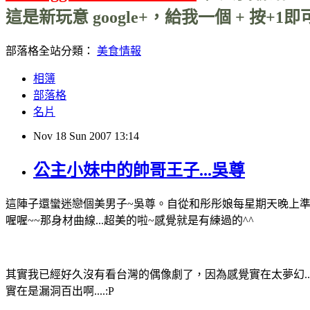
這是新玩意 google+，給我一個 + 按+1即可
部落格全站分類：
美食情報
相簿
部落格
名片
Nov
18
Sun
2007
13:14
公主小妹中的帥哥王子...吳尊
這陣子還蠻迷戀個美男子~吳尊。自從和彤彤娘每星期天晚上準時收
喔喔~~那身材曲線...超美的啦~感覺就是有練過的^^
其實我已經好久沒有看台灣的偶像劇了，因為感覺實在太夢幻...
實在是漏洞百出啊....:P