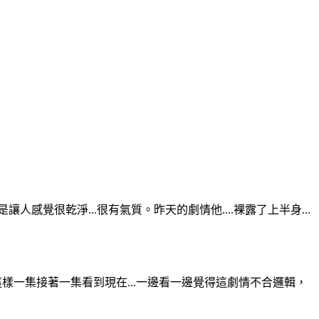
覺很乾淨...很有氣質。昨天的劇情他....裸露了上半身...
就這樣一集接著一集看到現在...一邊看一邊覺得這劇情不合邏輯，