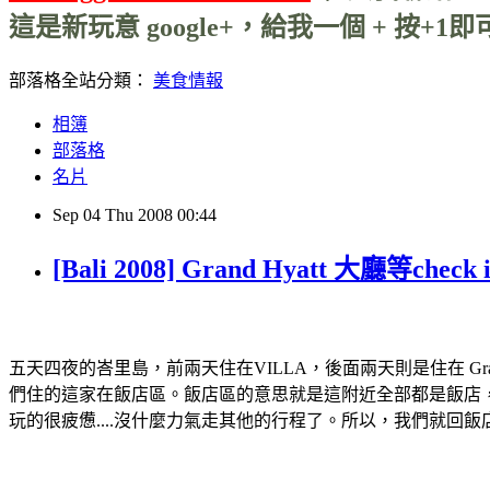
這是新玩意 google+，給我一個 + 按+1即可
部落格全站分類：
美食情報
相簿
部落格
名片
Sep
04
Thu
2008
00:44
[Bali 2008] Grand Hyatt 大廳等check 
五天四夜的峇里島，前兩天住在VILLA，後面兩天則是住在 Grand
們住的這家在飯店區。飯店區的意思就是這附近全部都是飯店，除了H
玩的很疲憊....沒什麼力氣走其他的行程了。所以，我們就回飯店