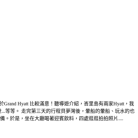
and Hyatt 比較滿意！聽導遊介紹，峇里島有兩家Hyatt，我
萊登...等等。 走完第三天的行程貝夢灣後，暈船的暈船、玩水的也
配備。於是，坐在大廳喝著迎賓飲料，四處逛逛拍拍照片....