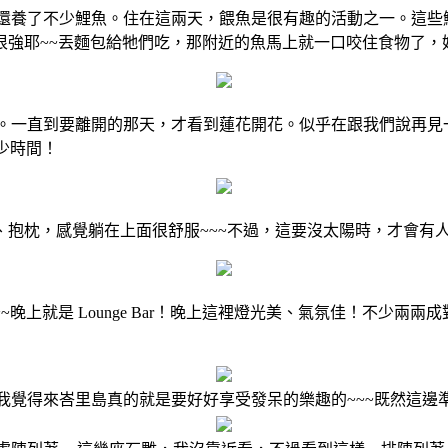
欣賞，裡頭還養了不少鯉魚。住在這兩天，餵魚是很有趣的活動之一。
很強耶~~丟麵包給牠們吃，那附近的魚馬上就一口咬住食物了，
是綻放的。一直到要離開的那天，才看到蓮花開花。似乎在跟我們說再
少時間！
抱枕，感覺躺在上面很舒服~~~不過，這要沒太陽時，才會有人
晚上就是 Lounge Bar！晚上這裡燈光美、氣氛佳！不少兩
我覺得來峇里島真的就是要好好享受發呆的樂趣的~~~既然這邊