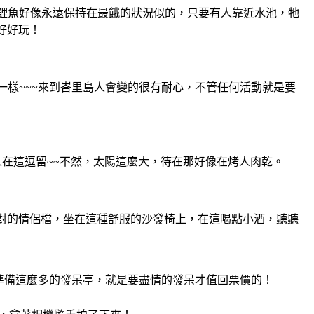
這些鯉魚好像永遠保持在最餓的狀況似的，只要有人靠近水池，牠
好好玩！
見一樣~~~來到峇里島人會變的很有耐心，不管任何活動就是要
在這逗留~~不然，太陽這麼大，待在那好像在烤人肉乾。
兩成對的情侶檔，坐在這種舒服的沙發椅上，在這喝點小酒，聽聽
準備這麼多的發呆亭，就是要盡情的發呆才值回票價的！