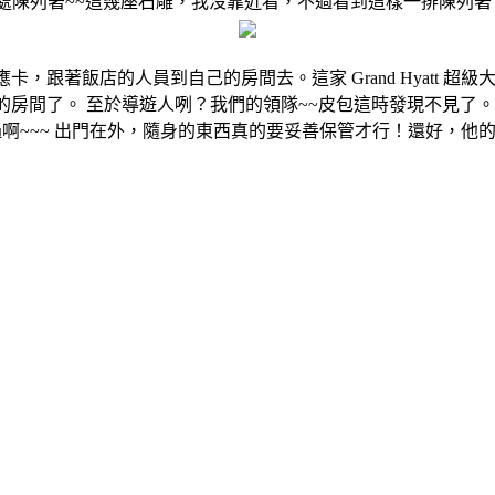
處陳列著~~這幾座石雕，我沒靠近看，不過看到這樣一排陳列著
，跟著飯店的人員到自己的房間去。這家 Grand Hyatt 
的房間了。 至於導遊人咧？我們的領隊~~皮包這時發現不見了
麼過啊~~~ 出門在外，隨身的東西真的要妥善保管才行！還好，