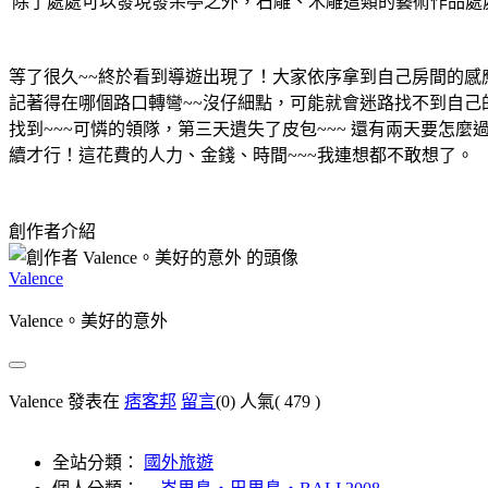
除了處處可以發現發呆亭之外，石雕、木雕這類的藝術作品處
等了很久~~終於看到導遊出現了！大家依序拿到自己房間的感應卡
記著得在哪個路口轉彎~~沒仔細點，可能就會迷路找不到自己
找到~~~可憐的領隊，第三天遺失了皮包~~~ 還有兩天要怎
續才行！這花費的人力、金錢、時間~~~我連想都不敢想了。
創作者介紹
Valence
Valence。美好的意外
Valence 發表在
痞客邦
留言
(0)
人氣(
479
)
全站分類：
國外旅遊