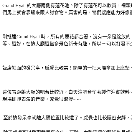
Grand Hyatt 的大廳兩側有蓮花池。除了有蓮花可以
們馬上就會靠過來跟人討食物。厲害的是，牠們感應能力好像
剛抵達Grand Hyatt 時，所有的蓮花都合著，沒有一朵
等。還好，在這大廳還蠻多景色新奇有趣，所以~~可以打發不
飯店裡面的發呆亭，感覺比較美！簡單的一把大陽傘加上座墊、
這位置距離大廳的吧台比較近，白天這吧台忙著製作迎賓飲料~~
現場即興表演的音樂，感覺很浪漫~~~
至於這發呆亭就離大廳位置比較遠了。感覺也比較隱密安靜，