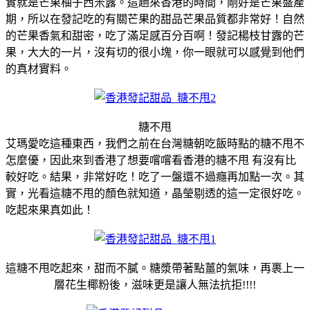
實就是芒果柚子西米露。這趟來香港的時間，剛好是芒果盛產
期，所以在發記吃的有關芒果的甜品芒果品質都非常好！自然
的芒果香氣和甜密，吃了滿足感百分百啊！發記楊枝甘露的芒
果，大大的一片，沒有切的很小塊，你一眼就可以感覺到他們
的真材實料。
糖不甩
艾瑪愛吃這種東西，我們之前在台灣糖朝吃飯時點的糖不甩不
怎麼優，因此來到香港了想要嚐嚐看香港的糖不甩 有沒有比
較好吃。結果，非常好吃！吃了一盤還不過癮再加點一次。其
實，光看這糖不甩的顏色就知道，晶瑩剔透的這一定很好吃。
吃起來果真如此！
這糖不甩吃起來，甜而不膩。糖漿帶著點薑的氣味，再裹上一
層花生椰粉後，滋味更是讓人無法抗拒!!!!