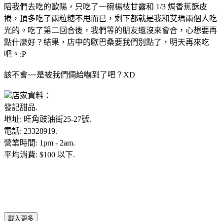
陪我們去吃的歐陽，只吃了一碗楊枝甘露和 1/3 焗香蕉酥皮
捲，頂多吃了兩粒糖不甩而已，剩下都就是我和艾瑪兩個人吃
光的。吃了第二回合後，我們等的朋友還沒來會合，心想要再
點什麼好？結果，店中的歐巴桑要我們別點了，明天再來吃
吧。:P
該不會~~是被我們倆給嚇到了吧？XD
店家資料：
發記甜品.
地址: 旺角豉油街25-27號.
電話: 23328919.
營業時間: 1pm - 2am.
平均消費: $100 以下.
載入更多