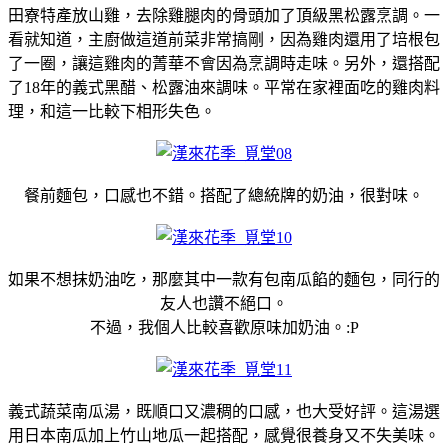
田寮特產放山雞，去除雞腿肉的骨頭加了頂級黑松露烹調。一
看就知道，主廚做這道前菜非常搞剛，因為雞肉還用了培根包
了一圈，讓這雞肉的菁華不會因為烹調時走味。另外，還搭配
了18年的義式黑醋、松露油來調味。平常在家裡面吃的雞肉料
理，和這一比較下相形失色。
餐前麵包，口感也不錯。搭配了總統牌的奶油，很對味。
如果不想抹奶油吃，那麼其中一款有包南瓜餡的麵包，同行的
友人也讚不絕口。
不過，我個人比較喜歡原味加奶油。:P
義式蔬菜南瓜湯，既順口又濃稠的口感，也大受好評。這湯選
用日本南瓜加上竹山地瓜一起搭配，感覺很養身又不失美味。