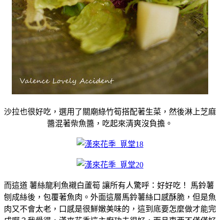
沙拉也很好吃，選用了關廟綠竹筍搭配著生菜，然後淋上芝麻
醬混著柴魚醬，吃起來清爽沒負擔。
而這道 薯絲龍利魚襯白蘆筍 讓所有人驚呼：好好吃！ 馬鈴薯
刨成絲後，包覆著魚肉。外面這層馬鈴薯絲口感酥脆，但是魚
肉又不會太老，口感是很鮮嫩美味的，這到底要怎麼做才能完