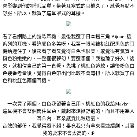
會影響到他的睡眠品質。帶著耳塞式的耳機久了，感覺有點不
舒服。所以，就買了這耳罩式的耳機。
看了看網路上的幾款耳機，最後我選了日本鐵三角 Bijoue 這
系列的耳機。看這顏色多美呀，我第一眼就被桃紅配黑色的耳
機給迷住了，後來看了看又覺得白色也很美，感覺很有氣質。
粉色粉嫩嫩的，一整個很夢幻！要選哪個？我猶豫了好久！後
來，就相信自己的第一直覺，先挑了桃紅色這款，讓後粉色白
色幾番考量後，覺得白色帶出門比較不會彆扭，所以就買了白
色和桃紅色兩個耳機。
一次買了兩個，白色我留著自己用。桃紅色的我給Mavis~
這耳機不會整個悶住耳朵，戴起來還挺舒適的，而且不用塞入
耳朵內，耳朵感覺比較透氣。
音效的部份，我覺得還不賴！畢竟我只有拿來看連續劇，其實
我的要求不會太高的~ :P