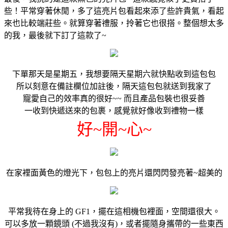
些！平常穿著休閒，多了這亮片包看起來添了些許貴氣，看起
來也比較端莊些。就算穿著禮服，拎著它也很搭。整個想太多
的我，最後就下訂了這款了~
下單那天是星期五，我想要隔天星期六就快點收到這包包
所以刻意在備註欄位加註後，隔天這包包就送到我家了
寵愛自己的效率真的很好~~ 而且產品包裝也很妥善
一收到快遞送來的包裹，感覺就好像收到禮物一樣
好~開~心~
在家裡面黃色的燈光下，包包上的亮片還閃閃發亮著~超美的
平常我待在身上的 GF1，擺在這相機包裡面，空間還很大。
可以多放一顆鏡頭 (不過我沒有)，或者擺隨身攜帶的一些東西