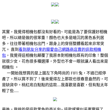
其實，我覺得相機包都沒有好看的~ 可能是為了要保護好相機
吧，所以總是做的很笨重！顏色也大多是暗沉的黑色系列居
多，往往帶著相機包出門，跟身上的穿搭整體看起來非常突
兀。 直到
看到朋友分享的寵愛自己網路商店賣的這款相機
包
，我覺得這相機包顛覆了我原本對相機包既有的印象！整個
就很少女，花色很多種選擇，外型也不會一眼就讓人看出來是
相機包 。
一開始我想買的是上圖左下角時尚的 FIFI 兔，不過已經停
產了。所以買不到了！後來覺得左上那款也很春意盎然的，可
是缺貨中。桃紅底白點點的這款....我喜歡是喜歡，但有點太年
輕了些.....
最後，我挑的是這款黑色的亮片包~ 這款感覺似乎更實搭了