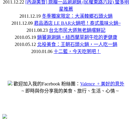
2011.12.22
[內湖美食] 鼎膾一品涮涮鍋 (民權東路六段) 蠻多明
星推薦
2011.12.19
冬季獨家限定：大溪韓鄉石頭火鍋
2011.12.09
君品酒店 LE BAR火鍋吧！泰式風味火鍋~
2011.08.23
台北市民大道無老鍋嚐鮮記
2010.05.19
鍋饕涮涮鍋。紐西蘭草飼牛吃的更健康
2010.05.12
北投美食：王朝石頭火鍋，一人吃一鍋
2010.01.06
十二籃，今天吃粥吧！
歡迎加入我的Facebook 粉絲團：
Valence 。美好的意外
~ 即時與你分享我的美食、旅行、生活、心情 ~