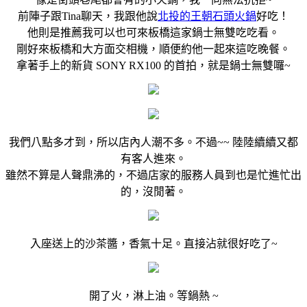
前陣子跟Tina聊天，我跟他說
北投的王朝石頭火鍋
好吃！
他則是推薦我可以也可來板橋這家鍋士無雙吃吃看。
剛好來板橋和大方面交相機，順便約他一起來這吃晚餐。
拿著手上的新貨 SONY RX100 的首拍，就是鍋士無雙囉~
我們八點多才到，所以店內人潮不多。不過~~ 陸陸續續又都
有客人進來。
雖然不算是人聲鼎沸的，不過店家的服務人員到也是忙進忙出
的，沒閒著。
入座送上的沙茶醬，香氣十足。直接沾就很好吃了~
開了火，淋上油。等鍋熱 ~