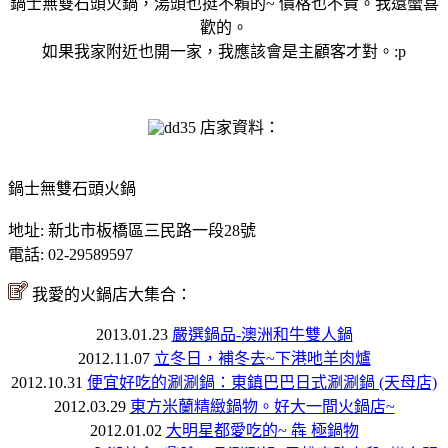
鍋士無雙石頭火鍋，湯頭也挺不賴的~ 價格也不貴。我還蠻喜
歡的。
如果我家附近也開一家，我應該會是主顧客才對。:p
店家資料：
鍋士無雙石頭火鍋
地址: 新北市板橋區三民路一段28號
電話: 02-29589597
我愛的火鍋店大集合：
2013.01.23
嚴選鍋品-澳洲和牛雙人鍋
2012.11.07
立冬日，補冬去~下港吔羊肉爐
2012.10.31
便宜好吃的涮涮鍋：東鎮巴巴日式涮涮鍋 (天母店)
2012.03.29
東方米蘭精緻鍋物。好大一間火鍋店~
2012.01.02
大明星都愛吃的~ 犇 極鍋物