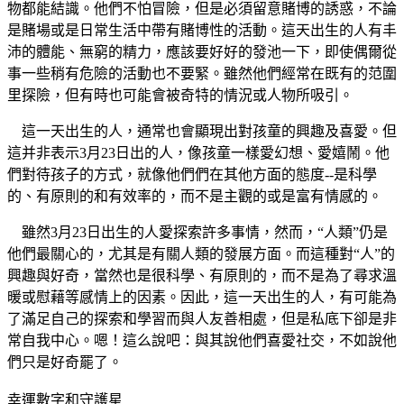
物都能結識。他們不怕冒險，但是必須留意賭博的誘惑，不論
是賭場或是日常生活中帶有賭博性的活動。這天出生的人有丰
沛的體能、無窮的精力，應該要好好的發池一下，即使偶爾從
事一些稍有危險的活動也不要緊。雖然他們經常在既有的范圍
里探險，但有時也可能會被奇特的情況或人物所吸引。
這一天出生的人，通常也會顯現出對孩童的興趣及喜愛。但
這并非表示3月23日出的人，像孩童一樣愛幻想、愛嬉鬧。他
們對待孩子的方式，就像他們們在其他方面的態度--是科學
的、有原則的和有效率的，而不是主觀的或是富有情感的。
雖然3月23日出生的人愛探索許多事情，然而，“人類”仍是
他們最關心的，尤其是有關人類的發展方面。而這種對“人”的
興趣與好奇，當然也是很科學、有原則的，而不是為了尋求溫
暖或慰藉等感情上的因素。因此，這一天出生的人，有可能為
了滿足自己的探索和學習而與人友善相處，但是私底下卻是非
常自我中心。嗯！這么說吧：與其說他們喜愛社交，不如說他
們只是好奇罷了。
幸運數字和守護星