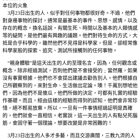
本位的火象
3月23日出生的人，似乎對任何事物都很好奇。不過，他們
對身邊事物的探討，通常是最基本的事件、思想、感情，以及
存在的概念。換名話說，有關生死、時間以及基本的人類情感
等的疑問，是他們最有興趣的議題。他們對待生命的方式，大
抵是合乎科學的，雖然他們不見得是科學家，但是，卻經常像
科學家般的探索、追究、測試所接觸到的任何事物。
“親身體驗”是這天出生的人的至理名言，因為，任何觀念或
概念，除非經過測試，否則他們是不會接受的﹔當然羅，如果
沒有事實根據，他們也不會提出建議去勸告別人。他們根據自
己所觀察到的，來對生命、生活做出定論。噢！千萬別想唬他
們，因為他們不是傻瓜，他們所做的決定，可都有扎實的經驗
作基礎。而且，經由這樣的經驗而得到的認知，他們會非常珍
惜，絕不輕易放棄。所以，一旦有一件事情經過証明是真確
的，他們就會一直相信。老實說，這一天出生的人有點兒死腦
筋，會固守著一個理論，想要改變是非常困難的！
3月23日出生的人多才多藝，而且交游廣闊，三教九流的人