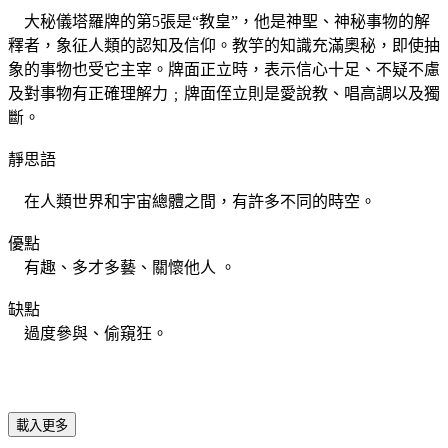
大秘儀塔羅牌的第5張是“教皇”，他是神聖、神秘事物的解
釋者，象征人類的認知及信仰。教竽的知識充滿奧秘，即使抽
象的事物也受它主宰。牌面正立時，表示信心十足、不疑不慮
及對事物有正確理解力﹔牌面侄立則是愛說教、唱高調以及獨
斷。
靜思語
在人類世界和宇宙總體之間，有許多不同的時空。
優點
有趣、多才多藝、關懷他人 。
缺點
過度參與、偷窺狂。
載入更多