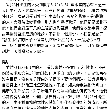
3月23日出生的人受到數字5（2+3=5）與水星的影響。這一
天出生的人，容易緊張、有些神經質（情緒多變），精力也格
外旺盛，這是因受到牡羊的主宰行星--火星的影響。受5影響
的人，會隨時改變興趣，別人也許覺得驚訝，他們卻是樂此不
疲。他們會對最平凡的主題都感到著迷﹔他們會收集事實，探
討事物到巨細磨遺的地步。不論哪一個月份，23日都是屬于
“發生事情”的日子，但是3月23日出生的人，一點兒也不在
乎，反而會被所發生的新鮮、刺激的事物所吸引，甚至將這些
刺激，吸引發揚光大呢。
健康
雖然3月23日出生的人，看起來并不在意自己的健康，可是
閱讀及求知會告訴他們該如何注重自己的身體。問題是如果在
沒有目標、沒有充分理由的前提下，要他們把這些知識運用在
自己身上，那簡直比登天還難。不過，如果你能讓他們明白，
健康的生活態度，對于增進工作或讀書的能力有何說明，他們
也許會有點興趣﹔否則，就省省力氣，算了吧！3月23日出生
的人，由于對事物的本性及其如何運作有著強烈的好奇心，所
以很容易精神疲憊。讓他們盡情的去做自己喜歡的事，比如性