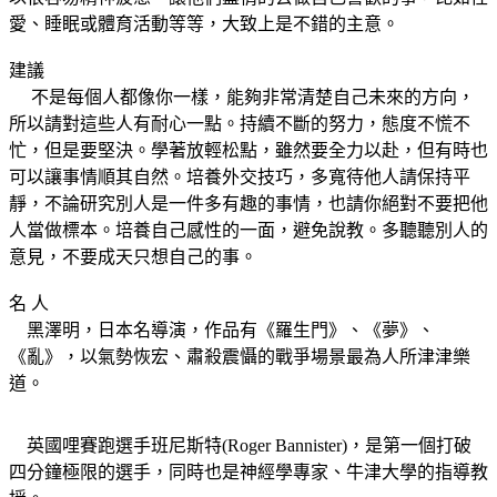
愛、睡眠或體育活動等等，大致上是不錯的主意。
建議
不是每個人都像你一樣，能夠非常清楚自己未來的方向，
所以請對這些人有耐心一點。持續不斷的努力，態度不慌不
忙，但是要堅決。學著放輕松點，雖然要全力以赴，但有時也
可以讓事情順其自然。培養外交技巧，多寬待他人請保持平
靜，不論研究別人是一件多有趣的事情，也請你絕對不要把他
人當做標本。培養自己感性的一面，避免說教。多聽聽別人的
意見，不要成天只想自己的事。
名 人
黑澤明，日本名導演，作品有《羅生門》、《夢》、
《亂》，以氣勢恢宏、肅殺震懾的戰爭場景最為人所津津樂
道。
英國哩賽跑選手班尼斯特(Roger Bannister)，是第一個打破
四分鐘極限的選手，同時也是神經學專家、牛津大學的指導教