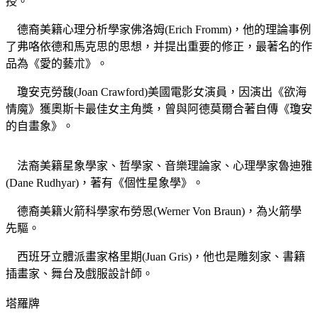
授。
德裔美籍心理分析學家佛洛姆(Erich Fromm)，他的理論事例
了弗咯依德和馬克思的思想，并提出重要的修正，最著名的作
品為《愛的藝朮》。
瓊安克勞馥(Joan Crawford)美國電影女演員，因演出《欲海
情魔》獲奧斯卡最佳女主角獎，曾與阿德莫爾合著自傳《瓊安
的自畫象》。
法裔美籍星象學家、哲學家、音樂理論家、心理學家魯迪雅
(Dane Rudhyar)，著有《個性星象學》。
德裔美籍火箭科學家布勞恩(Werner Von Braun)，為火箭學
先驅。
西班牙立體派畫家格里期(Juan Gris)，他也是雕刻家、書籍
插畫家、舞台及戲服設計師。
塔羅牌