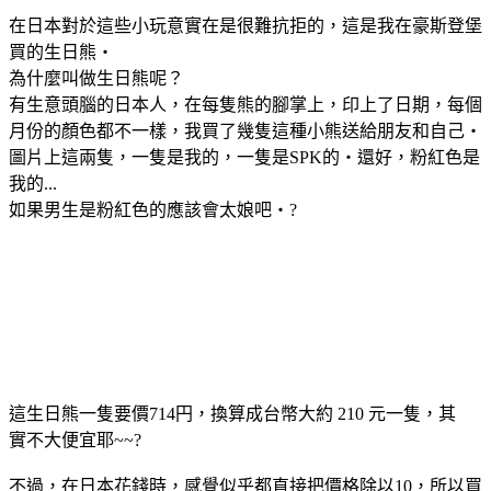
在日本對於這些小玩意實在是很難抗拒的，這是我在豪斯登堡
買的生日熊‧
為什麼叫做生日熊呢？
有生意頭腦的日本人，在每隻熊的腳掌上，印上了日期，每個
月份的顏色都不一樣，我買了幾隻這種小熊送給朋友和自己‧
圖片上這兩隻，一隻是我的，一隻是SPK的‧還好，粉紅色是
我的...
如果男生是粉紅色的應該會太娘吧‧
?
這生日熊一隻要價714円，換算成台幣大約 210 元一隻，其
實不大便宜耶~~?
不過，在日本花錢時，感覺似乎都直接把價格除以10，所以買