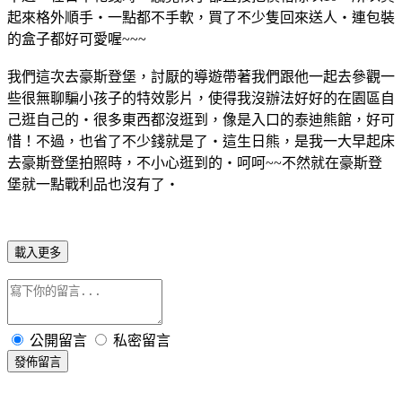
起來格外順手‧一點都不手軟，買了不少隻回來送人‧連包裝
的盒子都好可愛喔~~~
我們這次去豪斯登堡，討厭的導遊帶著我們跟他一起去參觀一
些很無聊騙小孩子的特效影片，使得我沒辦法好好的在園區自
己逛自己的‧很多東西都沒逛到，像是入口的泰迪熊館，好可
惜！不過，也省了不少錢就是了‧這生日熊，是我一大早起床
去豪斯登堡拍照時，不小心逛到的‧呵呵~~不然就在豪斯登
堡就一點戰利品也沒有了‧
載入更多
公開留言
私密留言
發佈留言