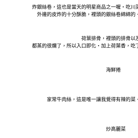
炸銀絲卷，這也是當天的明星商品之一喔‧吃川菜搭
外邊的皮炸的十分酥脆，裡頭的銀絲卷綿綿的‧難
荷葉排骨，裡頭的排骨以及糯
都蒸的很爛了，所以入口即化‧加上荷葉香，吃了這
海鮮捲
家常牛肉絲，這是唯一讓我覺得有辣的菜‧看
炒高麗菜