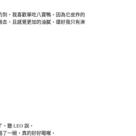
到‧我喜歡單吃八寶鴨，因為它皮炸的
去，且感覺更加的油膩‧還好我只有淋
LEO 說，
了一碗‧真的好好喝喔‧