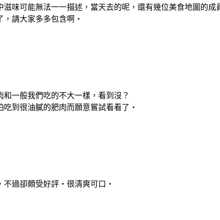
中滋味可能無法一一描述，當天去的呢，還有幾位美食地圖的成
了，請大家多多包含啊‧
肉和一般我們吃的不大一樣，看到沒？
怕吃到很油膩的肥肉而願意嘗試看看了‧
不過卻頗受好評‧很清爽可口‧