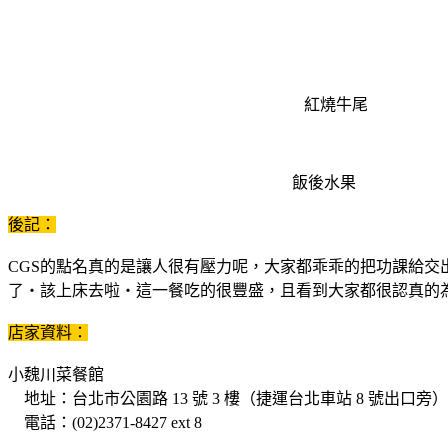
紅燒牛尾
飯後水果
後記：
CGS的點名真的是讓人很有壓力呢，大家都乖乖的把功課給交出
了‧該上床去啦‧這一餐吃的很豐盛，且看到大家都很認真的
店家資料：
小魏川菜餐館
地址：台北市公園路 13 號 3 樓（捷運台北車站 8 號出口旁）
電話：(02)2371-8427 ext 8