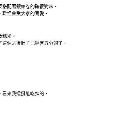
配著銀絲卷的確很對味‧
怪會受大家的喜愛‧
米，
個之後肚子已經有五分飽了‧
來我還挺能吃辣的‧