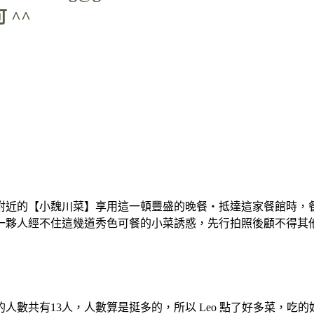
 ^^
附近的【小魏川菜】享用這一頓豐盛的晚餐‧抵達這家餐館時，
一夥人經不住這幾道秀色可餐的小菜誘惑，先行拍照後顧不得其
人數共有13人，人數算是挺多的，所以 Leo 點了好多菜，吃