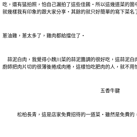
吃，還有猛拍照，怕自己漏拍了這些佳餚‧所以這幾道菜的箇
就幾樣我有印象的跟大家分享‧其餘的就只好簡單的寫下菜名
蔥油雞，蔥太多了，雞肉都給擋住了‧
蒜泥白肉，我覺得小魏川菜的蒜泥醬調的很好吃，這蒜泥白
廚師把肉片切的很薄後捲成肉捲，這樣怕吃肥肉的人，就不用
五香牛腱
松柏長青，這是店家免費招待的一道菜‧雖然是免費的，