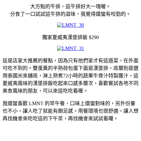
大方點的牛排，這牛排好大一塊喔。
分食了一口試試這牛排的滋味，我覺得還蠻有咬勁的。
獨家夏威夷漢堡排飯 $290
這是店家大推薦的餐點，因為只有他們家才有這道菜，在外面
可吃不到的。雙蛋黃的半熟荷包蛋下面是漢堡排，底層則是選
用泰國米來鋪底，淋上熬煮72小時的蔬果牛骨汁特製醬汁，這
夏威夷風味的漢堡排飯吃起來口感多層次，喜歡嘗試各地不同
美食風味的朋友，可以來這吃吃看喔。
我還蠻喜歡 LMNT 的早午餐，口味上還蠻對味的，另外份量
也不小，讓人吃了就能有飽足感。用餐環境也很舒適，讓人想
再找機會來吃吃這的下午茶，再找機會來試試看囉。