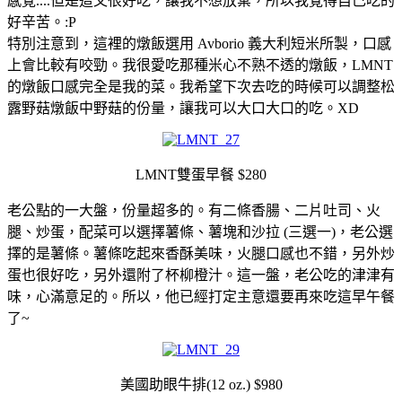
感覺....但是這又很好吃，讓我不想放棄，所以我覺得自己吃的
好辛苦。:P
特別注意到，這裡的燉飯選用 Avborio 義大利短米所製，口感
上會比較有咬勁。我很愛吃那種米心不熟不透的燉飯，LMNT
的燉飯口感完全是我的菜。我希望下次去吃的時候可以調整松
露野菇燉飯中野菇的份量，讓我可以大口大口的吃。XD
LMNT雙蛋早餐 $280
老公點的一大盤，份量超多的。有二條香腸、二片吐司、火
腿、炒蛋，配菜可以選擇薯條、薯塊和沙拉 (三選一)，老公選
擇的是薯條。薯條吃起來香酥美味，火腿口感也不錯，另外炒
蛋也很好吃，另外還附了杯柳橙汁。這一盤，老公吃的津津有
味，心滿意足的。所以，他已經打定主意還要再來吃這早午餐
了~
美國助眼牛排(12 oz.) $980