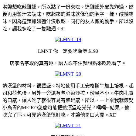
嘴饞想吃辣雞翅，所以點了一份來吃。這雞翅外皮先炸過，然
後再用醬汁去調味，吃起來的滋味就像他的名字一樣，酸辣夠
味。因為這辣雞翅醬汁沒收乾，同行的友人懶的動手，所以沒
吃，讓我多吃了一隻雞翅。:P
LMNT 你一定要吃漢堡 $190
店家名字取的真有趣，讓人忍不住就想點來吃吃看了。
這漢堡的材料，很豐盛。特地使用手工安格斯牛加上培根、起
司和荷包蛋，另外一旁還有包心菜沙拉，份量不小。牛肉扎實
的口感，讓人吃了就很容易有飽足感。所以，一上桌我就懷疑
小鳥胃的MEIKO怎麼可能把這漢堡吃光光？嘿嘿~ 結果，他
吃完了耶。可見這漢堡很好吃，才讓他胃口大開。XD